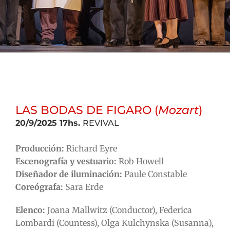
LAS BODAS DE FIGARO (
Mozart
)
20/9/2025 17hs.
REVIVAL
Producción:
Richard Eyre
Escenografía y vestuario:
Rob Howell
Diseñador de iluminación:
Paule Constable
Coreógrafa:
Sara Erde
Elenco:
Joana Mallwitz (Conductor), Federica
Lombardi (Countess), Olga Kulchynska (Susanna),