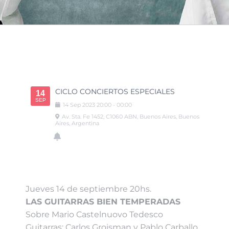
CICLO CONCIERTOS ESPECIALES
14
SEP
14
Sep
2023
20:00
-
00:00
Av. Sta. Fe 1452, C1060 ABN, Buenos Aires, Buenos
Aires, Argentina
Jueves 14 de septiembre 20hs.
LAS GUITARRAS BIEN TEMPERADAS
Sobre Mario Castelnuovo Tedesco
Guitarras: Carlos Groisman y Pablo Carballo