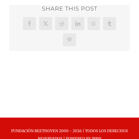
SHARE THIS POST
Facebook
X
Reddit
LinkedIn
WhatsApp
Tumblr
Pinterest
FUNDACIÓN BEETHOVEN 2000 -
2026 | TODOS LOS DERECHOS
RESERVADOS | POWERED BY
IBRIS