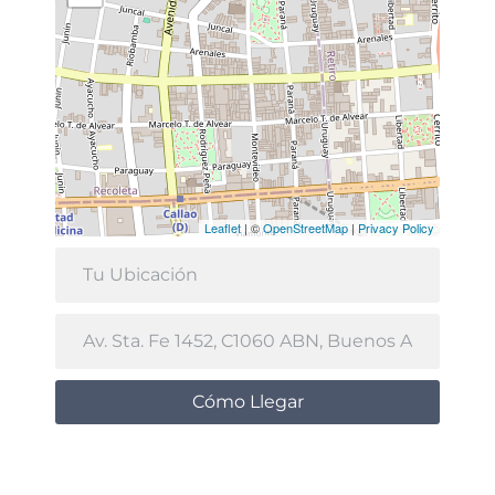
Leaflet
| ©
OpenStreetMap
|
Privacy Policy
Cómo Llegar