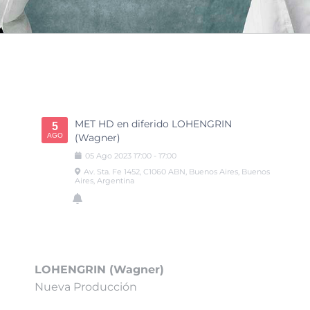
MET HD en diferido LOHENGRIN
5
AGO
(Wagner)
05
Ago
2023
17:00
-
17:00
Av. Sta. Fe 1452, C1060 ABN, Buenos Aires, Buenos
Aires, Argentina
LOHENGRIN (Wagner)
Nueva Producción